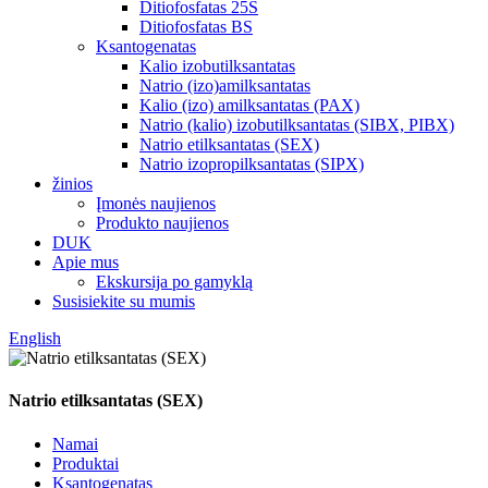
Ditiofosfatas 25S
Ditiofosfatas BS
Ksantogenatas
Kalio izobutilksantatas
Natrio (izo)amilksantatas
Kalio (izo) amilksantatas (PAX)
Natrio (kalio) izobutilksantatas (SIBX, PIBX)
Natrio etilksantatas (SEX)
Natrio izopropilksantatas (SIPX)
žinios
Įmonės naujienos
Produkto naujienos
DUK
Apie mus
Ekskursija po gamyklą
Susisiekite su mumis
English
Natrio etilksantatas (SEX)
Namai
Produktai
Ksantogenatas