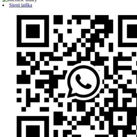
Siųsti laišką