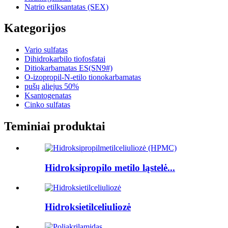
Natrio etilksantatas (SEX)
Kategorijos
Vario sulfatas
Dihidrokarbilo tiofosfatai
Ditiokarbamatas ES(SN9#)
O-izopropil-N-etilo tionokarbamatas
pušų aliejus 50%
Ksantogenatas
Cinko sulfatas
Teminiai produktai
Hidroksipropilo metilo ląstelė...
Hidroksietilceliuliozė