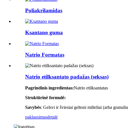
Poliakrilamidas
Ksantano guma
Natrio Formatas
Natrio etilksantato padažas (seksas)
Pagrindinis ingredientas:
Natrio etilksantatas
Struktūrinė formulė:
Savybės
: Gelsvi ir šviesiai geltoni milteliai (arba granuli
paklausimas
detalė