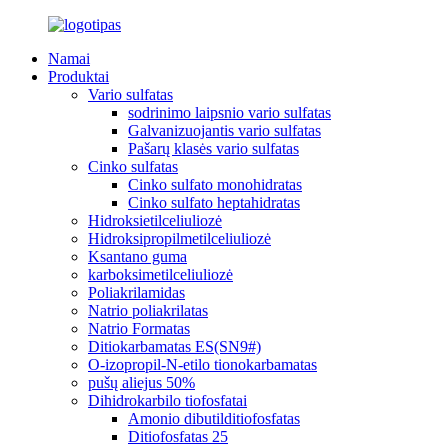
Namai
Produktai
Vario sulfatas
sodrinimo laipsnio vario sulfatas
Galvanizuojantis vario sulfatas
Pašarų klasės vario sulfatas
Cinko sulfatas
Cinko sulfato monohidratas
Cinko sulfato heptahidratas
Hidroksietilceliuliozė
Hidroksipropilmetilceliuliozė
Ksantano guma
karboksimetilceliuliozė
Poliakrilamidas
Natrio poliakrilatas
Natrio Formatas
Ditiokarbamatas ES(SN9#)
O-izopropil-N-etilo tionokarbamatas
pušų aliejus 50%
Dihidrokarbilo tiofosfatai
Amonio dibutilditiofosfatas
Ditiofosfatas 25