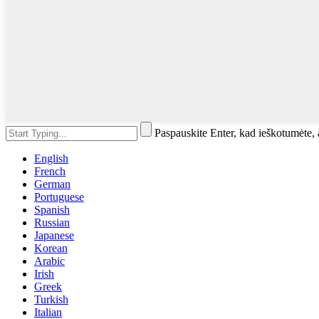
Paspauskite Enter, kad ieškotumėte
English
French
German
Portuguese
Spanish
Russian
Japanese
Korean
Arabic
Irish
Greek
Turkish
Italian