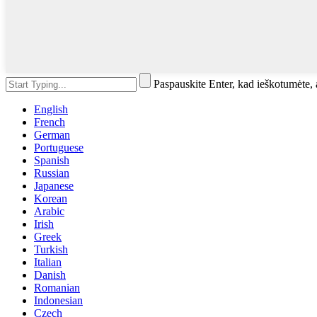
Paspauskite Enter, kad ieškotumėte
English
French
German
Portuguese
Spanish
Russian
Japanese
Korean
Arabic
Irish
Greek
Turkish
Italian
Danish
Romanian
Indonesian
Czech