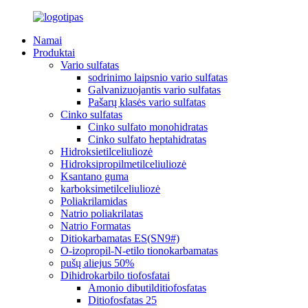
Namai
Produktai
Vario sulfatas
sodrinimo laipsnio vario sulfatas
Galvanizuojantis vario sulfatas
Pašarų klasės vario sulfatas
Cinko sulfatas
Cinko sulfato monohidratas
Cinko sulfato heptahidratas
Hidroksietilceliuliozė
Hidroksipropilmetilceliuliozė
Ksantano guma
karboksimetilceliuliozė
Poliakrilamidas
Natrio poliakrilatas
Natrio Formatas
Ditiokarbamatas ES(SN9#)
O-izopropil-N-etilo tionokarbamatas
pušų aliejus 50%
Dihidrokarbilo tiofosfatai
Amonio dibutilditiofosfatas
Ditiofosfatas 25