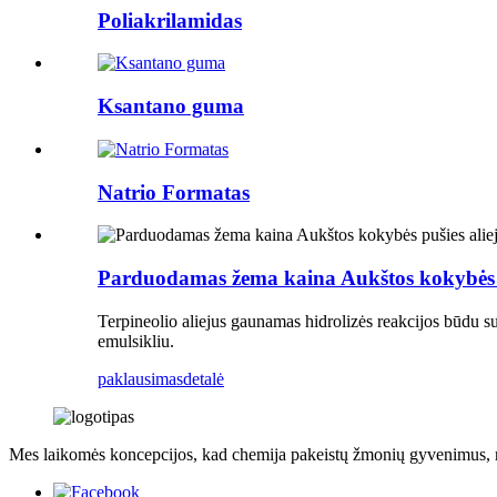
Poliakrilamidas
Ksantano guma
Natrio Formatas
Parduodamas žema kaina Aukštos kokybės p
Terpineolio aliejus gaunamas hidrolizės reakcijos būdu su
emulsikliu.
paklausimas
detalė
Mes laikomės koncepcijos, kad chemija pakeistų žmonių gyvenimus, n