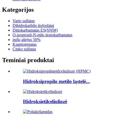
Kategorijos
Vario sulfatas
Dihidrokarbilo tiofosfatai
Ditiokarbamatas ES(SN9#)
O-izopropil-N-etilo tionokarbamatas
pušų aliejus 50%
Ksantogenatas
Cinko sulfatas
Teminiai produktai
Hidroksipropilo metilo ląstelė...
Hidroksietilceliuliozė