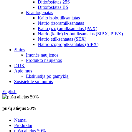
Ditiofosfatas 25S
Ditiofosfatas BS
Ksantogenatas
Kalio izobutilksantatas
Natrio (izo)amilksantatas
Kalio (izo) amilksantatas (PAX)
Natrio (kalio) izobutilksantatas (SIBX, PIBX)
Natrio etilksantatas (SEX)
Natrio izopropilksantatas (SIPX)
žinios
Įmonės naujienos
Produkto naujienos
DUK
Apie mus
Ekskursija po gamyklą
Susisiekite su mumis
English
pušų aliejus 50%
Namai
Produktai
pušų aliejus 50%