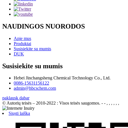
NAUDINGOS NUORODOS
Apie mus
Produktai
Susisiekite su mumis
DUK
Susisiekite su mumis
Hebei Jinchangsheng Chemical Technology Co., Ltd.
0086-15631156122
admin@hbcschem.com
paklausk dabar
© Autorių teisės – 2010-2022 : Visos teisės saugomos.
- - , , , , , ,
Siųsti laišką