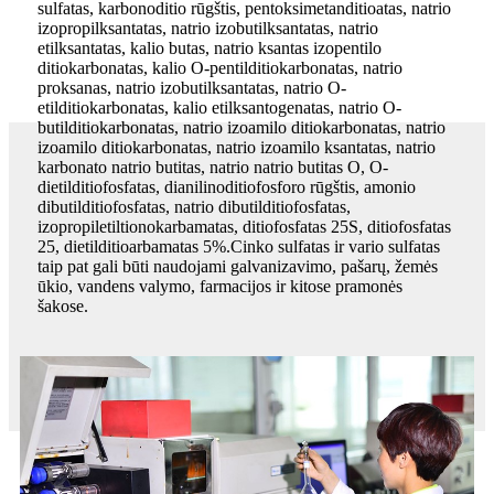
sulfatas, karbonoditio rūgštis, pentoksimetanditioatas, natrio
izopropilksantatas, natrio izobutilksantatas, natrio
etilksantatas, kalio butas, natrio ksantas izopentilo
ditiokarbonatas, kalio O-pentilditiokarbonatas, natrio
proksanas, natrio izobutilksantatas, natrio O-
etilditiokarbonatas, kalio etilksantogenatas, natrio O-
butilditiokarbonatas, natrio izoamilo ditiokarbonatas, natrio
izoamilo ditiokarbonatas, natrio izoamilo ksantatas, natrio
karbonato natrio butitas, natrio natrio butitas O, O-
dietilditiofosfatas, dianilinoditiofosforo rūgštis, amonio
dibutilditiofosfatas, natrio dibutilditiofosfatas,
izopropiletiltionokarbamatas, ditiofosfatas 25S, ditiofosfatas
25, dietilditioarbamatas 5%.Cinko sulfatas ir vario sulfatas
taip pat gali būti naudojami galvanizavimo, pašarų, žemės
ūkio, vandens valymo, farmacijos ir kitose pramonės
šakose.