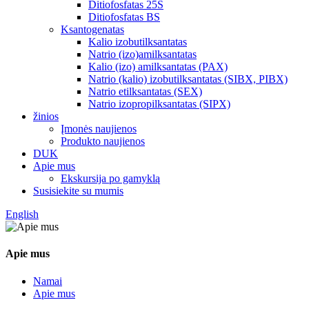
Ditiofosfatas 25S
Ditiofosfatas BS
Ksantogenatas
Kalio izobutilksantatas
Natrio (izo)amilksantatas
Kalio (izo) amilksantatas (PAX)
Natrio (kalio) izobutilksantatas (SIBX, PIBX)
Natrio etilksantatas (SEX)
Natrio izopropilksantatas (SIPX)
žinios
Įmonės naujienos
Produkto naujienos
DUK
Apie mus
Ekskursija po gamyklą
Susisiekite su mumis
English
Apie mus
Namai
Apie mus