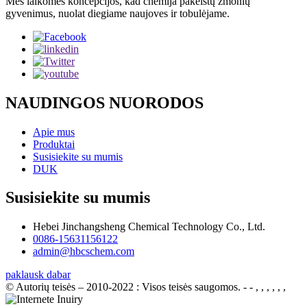
Mes laikomės koncepcijos, kad chemija pakeistų žmonių
gyvenimus, nuolat diegiame naujoves ir tobulėjame.
NAUDINGOS NUORODOS
Apie mus
Produktai
Susisiekite su mumis
DUK
Susisiekite su mumis
Hebei Jinchangsheng Chemical Technology Co., Ltd.
0086-15631156122
admin@hbcschem.com
paklausk dabar
© Autorių teisės – 2010-2022 : Visos teisės saugomos.
- - , , , , , ,