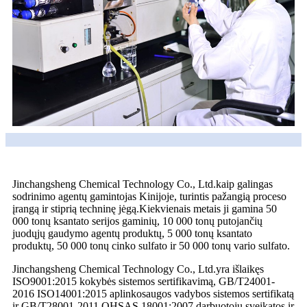
Jinchangsheng Chemical Technology Co., Ltd.kaip galingas
sodrinimo agentų gamintojas Kinijoje, turintis pažangią proceso
įrangą ir stiprią techninę jėgą.Kiekvienais metais ji gamina 50
000 tonų ksantato serijos gaminių, 10 000 tonų putojančių
juodųjų gaudymo agentų produktų, 5 000 tonų ksantato
produktų, 50 000 tonų cinko sulfato ir 50 000 tonų vario sulfato.
Jinchangsheng Chemical Technology Co., Ltd.yra išlaikęs
ISO9001:2015 kokybės sistemos sertifikavimą, GB/T24001-
2016 ISO14001:2015 aplinkosaugos vadybos sistemos sertifikatą
ir GB/T28001-2011 OHSAS 18001:2007 darbuotojų sveikatos ir