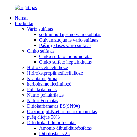
Namai
Produktai
Vario sulfatas
sodrinimo laipsnio vario sulfatas
Galvanizuojantis vario sulfatas
Pašarų klasės vario sulfatas
Cinko sulfatas
Cinko sulfato monohidratas
Cinko sulfato heptahidratas
Hidroksietilceliuliozė
Hidroksipropilmetilceliuliozė
Ksantano guma
karboksimetilceliuliozė
Poliakrilamidas
Natrio poliakrilatas
Natrio Formatas
Ditiokarbamatas ES(SN9#)
O-izopropil-N-etilo tionokarbamatas
pušų aliejus 50%
Dihidrokarbilo tiofosfatai
Amonio dibutilditiofosfatas
Ditiofosfatas 25