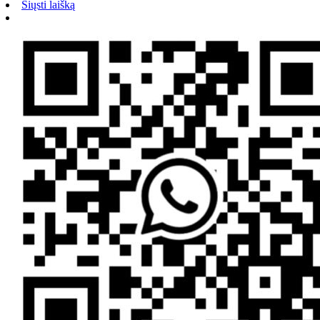
Siųsti laišką