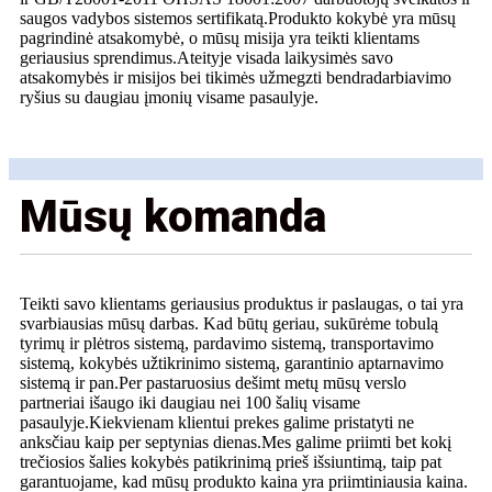
saugos vadybos sistemos sertifikatą.Produkto kokybė yra mūsų
pagrindinė atsakomybė, o mūsų misija yra teikti klientams
geriausius sprendimus.Ateityje visada laikysimės savo
atsakomybės ir misijos bei tikimės užmegzti bendradarbiavimo
ryšius su daugiau įmonių visame pasaulyje.
Mūsų komanda
Teikti savo klientams geriausius produktus ir paslaugas, o tai yra
svarbiausias mūsų darbas. Kad būtų geriau, sukūrėme tobulą
tyrimų ir plėtros sistemą, pardavimo sistemą, transportavimo
sistemą, kokybės užtikrinimo sistemą, garantinio aptarnavimo
sistemą ir pan.Per pastaruosius dešimt metų mūsų verslo
partneriai išaugo iki daugiau nei 100 šalių visame
pasaulyje.Kiekvienam klientui prekes galime pristatyti ne
anksčiau kaip per septynias dienas.Mes galime priimti bet kokį
trečiosios šalies kokybės patikrinimą prieš išsiuntimą, taip pat
garantuojame, kad mūsų produkto kaina yra priimtiniausia kaina.