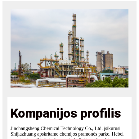
Kompanijos profilis
Jinchangsheng Chemical Technology Co., Ltd. įsikūrusi
Shijiazhuang apskritame chemijos pramonės parke, Hebei